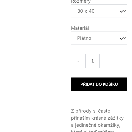
Rozměry
Materiál
-
+
PŘIDAT DO KOŠÍKU
Z přírody si často
přináším krásné zážitky
a jedinečné okamžiky,