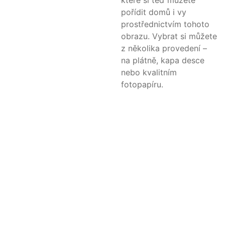
které si teď můžete
pořídit domů i vy
prostřednictvím tohoto
obrazu. Vybrat si můžete
z několika provedení –
na plátně, kapa desce
nebo kvalitním
fotopapíru.
Matyáš Mutina
- fotografie přírody -
Kontakt: